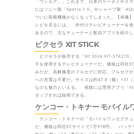
「ワンセグ」。これまで、日本のケータイやスマ
にはソニー製「Xperia 1 II」やシャープ製「
ついに搭載機種がなくなってしまった。【画像】
レビを見るには、「外付けテレビチューナーを使
あるので、主なチューナーと配信アプリを紹介し
ピクセラ XIT STICK
ピクセラが販売する「Xit Stick XIT-STK210
子を使用するテレビチューナーだ。価格は同社EC
みだが、高解像度のフルセグに対応。フルセグが
への充電は不要だ。サイズは約47.8（幅）×31
なのも魅力といえる。 視聴には専用アプリ「X
タップすれば録画できる。
ケンコー・トキナー モバイル
ケンコー・トキナーの「モバイルワンセグチューナー 
だ。価格は同社ECサイトで1万978円。 バッ