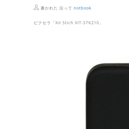
書かれた 沿って
notbook
ピクセラ「Xit Stich XIT-STK210」