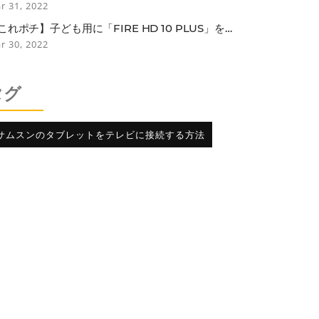
LUETOOTH接続モデル
r 31, 2022
これポチ】子ども用に「FIRE HD 10 PLUS」を買
たらなぜか子どもよりも自分がガッツリ使ってし
r 30, 2022
っている話
タグ
サムスンのタブレットをテレビに接続する方法