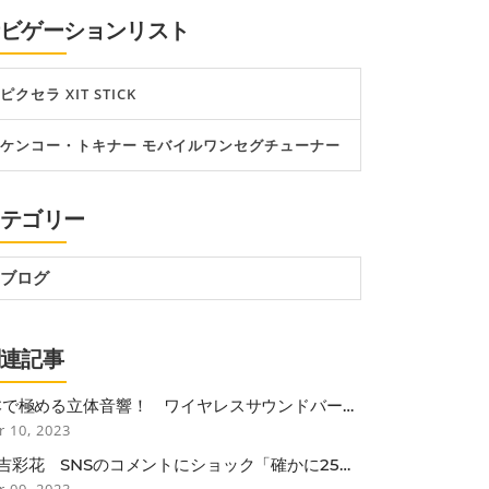
ナビゲーションリスト
ピクセラ XIT STICK
ケンコー・トキナー モバイルワンセグチューナー
カテゴリー
ブログ
関連記事
本で極める立体音響！ ワイヤレスサウンドバー
BOSE SMART SOUNDBAR 900」
r 10, 2023
吉彩花 SNSのコメントにショック「確かに25歳
しては垂れているかも…」