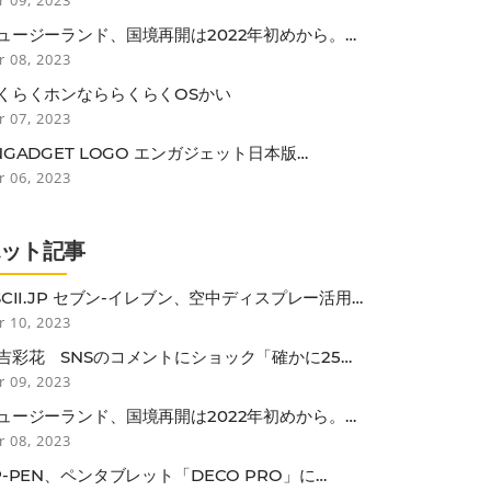
r 09, 2023
ュージーランド、国境再開は2022年初めから。低
スク国のワクチン接種者は隔離免除
r 08, 2023
くらくホンなららくらくOSかい
r 07, 2023
NGADGET LOGO エンガジェット日本版
INTENDO SWITCH ONLINEのN64ゲームに改
r 06, 2023
。グラフィック再現性向上や入力遅延減少
ホット記事
SCII.JP セブン-イレブン、空中ディスプレー活用
非接触セルフレジ
r 10, 2023
吉彩花 SNSのコメントにショック「確かに25歳
しては垂れているかも…」
r 09, 2023
ュージーランド、国境再開は2022年初めから。低
スク国のワクチン接種者は隔離免除
r 08, 2023
P-PEN、ペンタブレット「DECO PRO」に