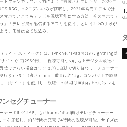
B
ートフォンでは当たり前のように搭載されていたが、2020年
Ma
AQUOS R5G」の2モデルのみが搭載し、2021年発売モデルでは
【
スマホでどこでもテレビを視聴可能にする方法 今スマホでテ
っ
Ma
ま
う」「テレビ局が配信するアプリを使う」という2つの手段が
よう。価格は全て税込み。
」（サイト スティック）は、iPhone／iPad向けのLightning端
サイトで1万2980円。 視聴可能なのは地上デジタル放送の
受信できない場合はワンセグに自動で切り替わり、チューナー
（奥行き）×9.1（高さ）mm、重量は約15gとコンパクトで軽量
it」（サイト）を使用し、視聴中の番組は画面右上のボタンを
ワンセグチューナー
KR-012AP」もiPhone／iPad向けテレビチューナー
テリーを搭載し、約3時間の充電で4時間の視聴が可能。サイズは