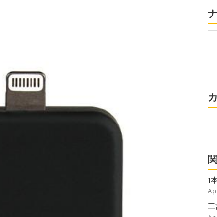
1
「
Ap
三
に