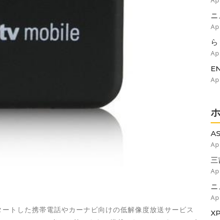
Ap
ニ
リ
Ap
ら
Ap
E
N
Ap
善
A
の
Ap
三
に
Ap
ニ
リ
Ap
タートした携帯電話やカーナビ向けの低解像度放送サービス
X