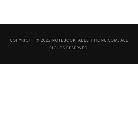
COPYRIGHT © 2023 NOTEBOOKTABLETPHONE.COM. ALL
RIGHTS RESERVED.