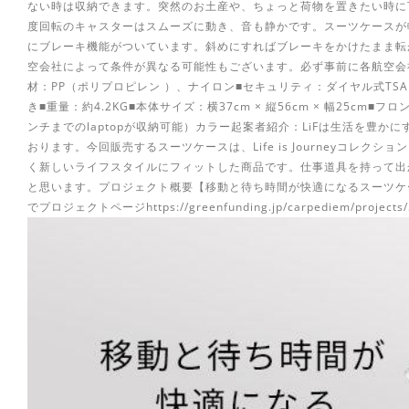
ない時は収納できます。突然のお土産や、ちょっと荷物を置きたい時に
度回転のキャスターはスムーズに動き、音も静かです。スーツケースが
にブレーキ機能がついています。斜めにすればブレーキをかけたまま転
空会社によって条件が異なる可能性もございます。必ず事前に各航空会
材：PP（ポリプロピレン ）、ナイロン■セキュリティ：ダイヤル式TS
き■重量：約4.2KG■本体サイズ：横37cm × 縦56cm × 幅25cm■フロ
ンチまでのlaptopが収納可能）カラー起案者紹介：LiFは生活を豊
おります。今回販売するスーツケースは、Life is Journeyコレ
く新しいライフスタイルにフィットした商品です。仕事道具を持って出
と思います。プロジェクト概要【移動と待ち時間が快適になるスーツケース】
でプロジェクトページhttps://greenfunding.jp/carpediem/projects/5