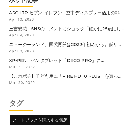
ホット記事
ASCII.JP セブン-イレブン、空中ディスプレー活用の非接
触セルフレジ
Apr 10, 2023
三吉彩花 SNSのコメントにショック「確かに25歳にし
ては垂れているかも…」
Apr 09, 2023
ニュージーランド、国境再開は2022年初めから。低リス
ク国のワクチン接種者は隔離免除
Apr 08, 2023
XP-PEN、ペンタブレット「DECO PRO」に
BLUETOOTH接続モデル
Mar 31, 2022
【これポチ】子ども用に「FIRE HD 10 PLUS」を買った
らなぜか子どもよりも自分がガッツリ使ってしまっている
Mar 30, 2022
話
タグ
ノートブックを購入する場所