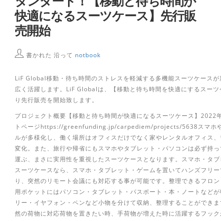
タンダード！【移動と待ち時間が
快適になるスーツケース】先行販
売開始
書かれた 沿って
notbook
LiF Global移動・待ち時間のストレスを軽減する多機能スーツケー
広く活躍します。LiF Globalは、【移動と待ち時間を快適にするスーツケー
り先行販売を開始致します。
プロジェクト概要【移動と待ち時間が快適になるスーツケース】2022年3
トページhttps://greenfunding.jp/carpediem/projec
ルが多様化し、働く場所はオフィスだけでなく家やレンタルオフィス、
変化。また、旅行や帰省にもスマホやタブレット・パソコンは必ず持って
運ぶ、まさに実用性を重視したスーツケースとなります。スマホ・タブレ
スーツケースなら、スマホ・タブレット・ゲームを置いてハンズフリー
り、突然のリモート会議にも対応する事が可能です。整理できるフロント
用ポケットにはパソコン・タブレット・パスポート・本・ノートなどが
リー・イヤフォン・ペンなど小物を分けて収納、整理することができま
然の荷物に対応荷物を置きたい時、手荷物が増えた時に活躍するフック