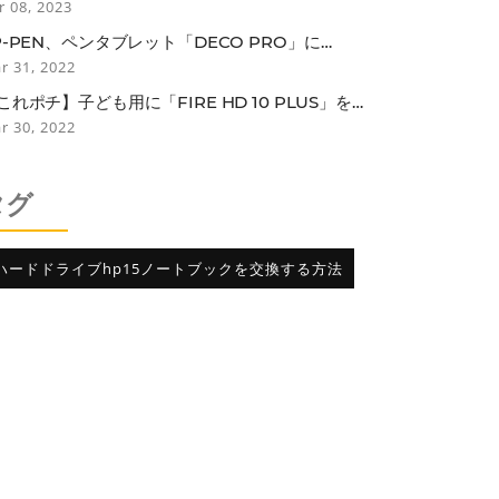
スク国のワクチン接種者は隔離免除
r 08, 2023
P-PEN、ペンタブレット「DECO PRO」に
LUETOOTH接続モデル
r 31, 2022
これポチ】子ども用に「FIRE HD 10 PLUS」を買
たらなぜか子どもよりも自分がガッツリ使ってし
r 30, 2022
っている話
タグ
ハードドライブhp15ノートブックを交換する方法