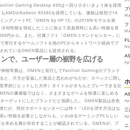
lion Gaming Desktop 690は一回り小さいきょう体を採用
プ
もAMDのRadeon RX580を採用している。価格は税別で14
プ
Ma
ングノートPC「OMEN by HP 15」の2018年モデルを発
フ
ら、冷却性能を強化したことに加えて高負荷時にも高い性能を長
Ma
800円から。また、付属ソフト「OMENコマンドセンター」に
F
上で実行するゲームソフトを他のPCからネットワーク経由でプ
イ
No
されているOMEN製品にも提供される。
A
インで、ユーザー層の裾野を広げる
の
Ap
常務は、OMENと並行してPavilion Gamingのブランド
ると、片方が妥協した製品と思われがちだが、スペックに関し
、世界的にヒットした大作）タイトルがきちんとプレーできる仕
ngはOMENの廉価版ではなく、さまざまなゲームを快適に楽しめる
A
の
ターゲットにしたブランドだと強調した。 OMEN製品は赤色
Ap
徴だが、同社サポートセンターには時々「LEDを消す方法はな
三
に
高い性能を必要としながらも、いわゆるゲーミングPCらしい
Ap
Cを求める層が存在することが確認されている。OMENが、プ
ニ