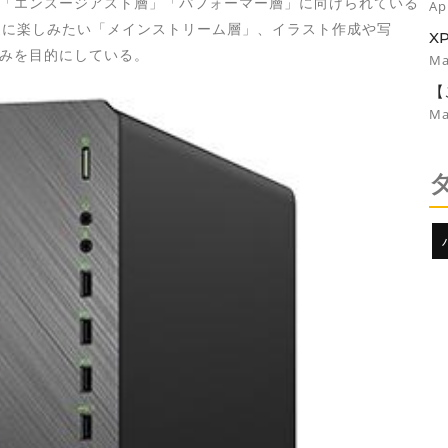
リ
「エンスージアスト層」「パフォーマー層」に向けられている
Ap
より身近に楽しみたい「メインストリーム層」、イラスト作成や写
X
みを目的にしている。
B
Ma
【
っ
Ma
ま