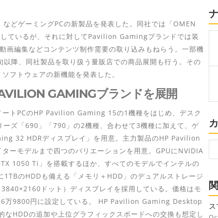
ing 15」などゲーミングPCの新製品を発表した。同社では「OMEN
ているが、それに対してPavilion Gamingブランドでは装
動画編集などコンテンツ制作需要の取り込みもねらう。一部機
旬以降、同社製品を取り扱う量販店での商品展開も行う。その
や、ソフトウェアの新機能を発表した。
ILION GAMINGブランドを展開
ートPCのHP Pavilion Gaming 15の1機種をはじめ、デスク
top」シリーズ「690」「790」の2機種、合わせて3機種に加えて、ゲ
ing 32 HDRディスプレイ」を用意。主力製品のHP Pavilion
イターモデルまで四つのバリエーションを用意。GPUにNVIDIA
ce GTX 1050 Ti」を搭載するほか、すべてのモデルでインテルの
別に1TBのHDDも備える「メモリ＋HDD」のデュアルストレージ
3840×2160ドット）ディスプレイを採用している。価格はモ
00円に設定している。 HP Pavilion Gaming Desktop
ス
し、将来的なHDDの追加や上位グラフィックスボードへの交換も想定し
し
Oc