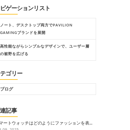
ナビゲーションリスト
ノート、デスクトップ両方でPAVILION
GAMINGブランドを展開
高性能ながらシンプルなデザインで、ユーザー層
の裾野を広げる
カテゴリー
ブログ
関連記事
マートウォッチはどのようにファッションを表現
ますか？
t 09, 2025