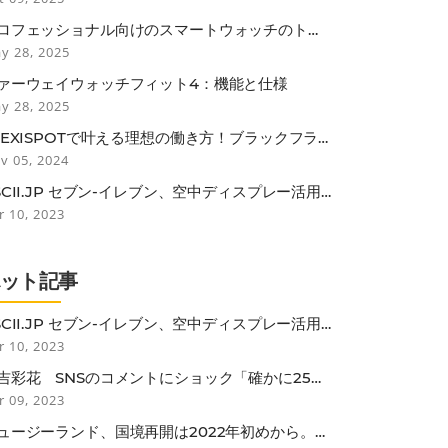
ロフェッショナル向けのスマートウォッチのトッ
機能
y 28, 2025
ァーウェイウォッチフィット4：機能と仕様
y 28, 2025
LEXISPOTで叶える理想の働き方！ブラックフラ
デーで見逃せない3つのポイント
v 05, 2024
SCII.JP セブン-イレブン、空中ディスプレー活用
非接触セルフレジ
r 10, 2023
ホット記事
SCII.JP セブン-イレブン、空中ディスプレー活用
非接触セルフレジ
r 10, 2023
吉彩花 SNSのコメントにショック「確かに25歳
しては垂れているかも…」
r 09, 2023
ュージーランド、国境再開は2022年初めから。低