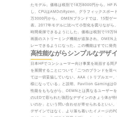
たモデル。価格は税別で18万8000円から。HP Pavi
し、CPUはAMDのRyzen、グラフィックスボード
万3000円から。 OMENブランドでは、15型ゲーミ
表。2017年モデルに比べて小型化を図りなが
時間発揮できるようにした。価格は税別で19万9
画面のストリーミング機能が追加され、OMEN
レーできるようになった。この機能はすでに発売
高性能ながらシンプルなデザ
日本HPでコンシューマー向け事業を統括する岡戸伸樹
を展開することについて「二つのブランドを並べ
ては一切妥協していない。AAA（トリプルエー
様になっている」と説明。Pavilion Gami
性能をもちながら、OEMNとは異なるユーザーを
のLEDで彩られた強烈なデザインのきょう体が特
いのか」という問い合わせが寄せられるといい、
デザインではなく、より落ち着いたイメージのP