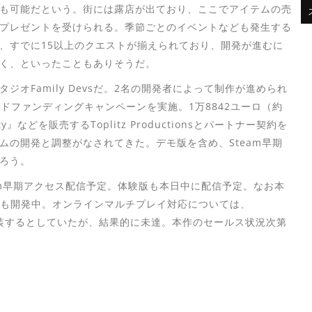
も可能だという。街には露店が出ており、ここでアイテムの売
プレゼントを受けられる。季節ごとのイベントなども発生する
、すでに15以上のクエストが揃えられており、開発が進むに
く、といったこともありそうだ。
オFamily Devsだ。2名の開発者によって制作が進められ
クラウドファンディングキャンペーンを実施。1万8842ユーロ（約
ty』などを販売するToplitz Productionsとパートナー契約を
ムの開発と調整がなされてきた。デモ版を含め、Steam早期
ろう。
りSteam早期アクセス配信予定。体験版も本日中に配信予定。なお本
witch版も開発中。オンラインマルチプレイ対応については、
れば実装するとしていたが、結果的に未達。本作のセールス状況次第