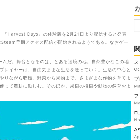
19日、『Harvest Days』の体験版を2月21日より配信すると発表
はSteam早期アクセス配信が開始されるようである。なおゲー
農業ゲームだ。舞台となるのは、とある辺境の地。自然豊かなこの地
ス
し
Oc
プレイヤーは、自由気ままな生活を送っていく。生活の中心と
やりながら収穫。野菜から果物まで、さまざまな作物を育てよ
プ
プ
使って農耕に勤しむ。そのほか、果樹の植樹や動物の飼育およ
Ma
フ
Ma
F
イ
No
A
の
Ap