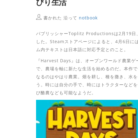
びり生活
書かれた 沿って
notbook
パブリッシャーToplitz Productionsは2月
した。Steamストアページによると、4月6日に
ム内テキストは日本語に対応予定とのこと。
『Harvest Days』は、オープンワールド
で、農場を軸に新たな生活を始めるのだ。本作で
なるのはやはり農業。畑を耕し、種を撒き、水を
う。時には自分の手で、時にはトラクターなどを
び酪農なども可能なようだ。