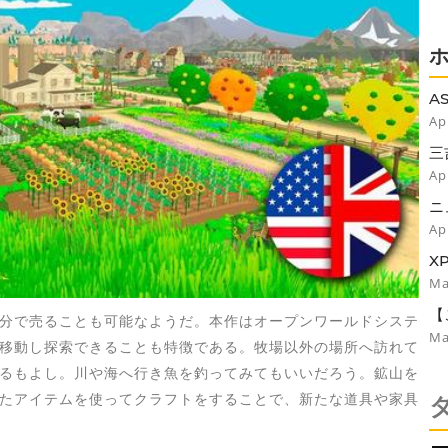
A
の
Ap
三
に
Ap
ニ
リ
Ap
X
B
Ma
【
分で売ることも可能なようだ。本作はオープンワールドシステ
っ
Ma
移動し探索できることも特徴である。牧場以外の場所へ訪れて
ま
るもよし。川や海へ行き魚を釣ってみてもいいだろう。鉱山を
たアイテムを使ってクラフトをすることで、新たな道具や家具