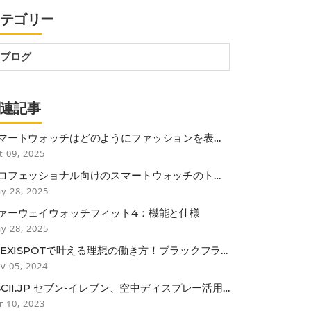
カテゴリー
ブログ
関連記事
マートウォッチはどのようにファッションを表現
ますか？
t 09, 2025
ロフェッショナル向けのスマートウォッチのトッ
機能
y 28, 2025
ァーウェイウォッチフィット4：機能と仕様
y 28, 2025
LEXISPOTで叶える理想の働き方！ブラックフラ
デーで見逃せない3つのポイント
v 05, 2024
SCII.JP セブン-イレブン、空中ディスプレー活用
非接触セルフレジ
r 10, 2023