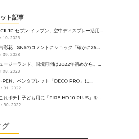
ホット記事
SCII.JP セブン-イレブン、空中ディスプレー活用
非接触セルフレジ
r 10, 2023
吉彩花 SNSのコメントにショック「確かに25歳
しては垂れているかも…」
r 09, 2023
ュージーランド、国境再開は2022年初めから。低
スク国のワクチン接種者は隔離免除
r 08, 2023
P-PEN、ペンタブレット「DECO PRO」に
LUETOOTH接続モデル
r 31, 2022
これポチ】子ども用に「FIRE HD 10 PLUS」を買
たらなぜか子どもよりも自分がガッツリ使ってし
r 30, 2022
っている話
タグ