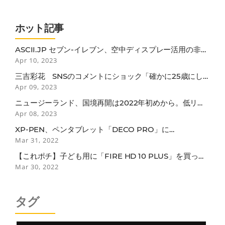
ホット記事
ASCII.JP セブン-イレブン、空中ディスプレー活用の非接
触セルフレジ
Apr 10, 2023
三吉彩花 SNSのコメントにショック「確かに25歳にし
ては垂れているかも…」
Apr 09, 2023
ニュージーランド、国境再開は2022年初めから。低リス
ク国のワクチン接種者は隔離免除
Apr 08, 2023
XP-PEN、ペンタブレット「DECO PRO」に
BLUETOOTH接続モデル
Mar 31, 2022
【これポチ】子ども用に「FIRE HD 10 PLUS」を買った
らなぜか子どもよりも自分がガッツリ使ってしまっている
Mar 30, 2022
話
タグ