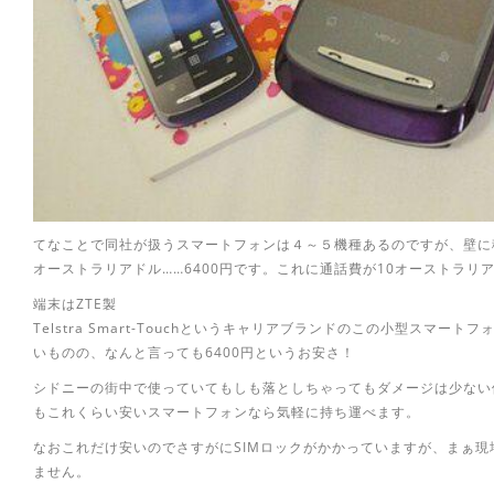
てなことで同社が扱うスマートフォンは４～５機種あるのですが、壁に
オーストラリアドル……6400円です。これに通話費が10オーストラ
端末はZTE製
Telstra Smart-Touchというキャリアブランドのこの小型スマート
いものの、なんと言っても6400円というお安さ！
シドニーの街中で使っていてもしも落としちゃってもダメージは少ない
もこれくらい安いスマートフォンなら気軽に持ち運べます。
なおこれだけ安いのでさすがにSIMロックがかかっていますが、まぁ
ません。