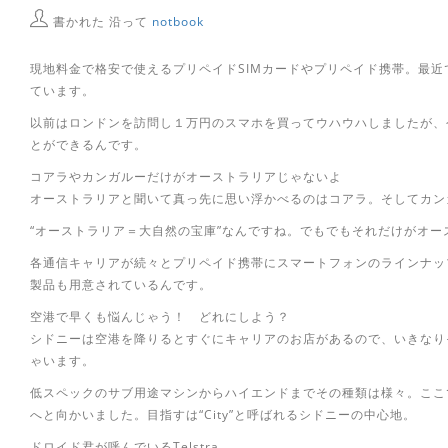
書かれた 沿って
notbook
現地料金で格安で使えるプリペイドSIMカードやプリペイド携帯。最
ています。
以前はロンドンを訪問し１万円のスマホを買ってウハウハしましたが、今
とができるんです。
コアラやカンガルーだけがオーストラリアじゃないよ
オーストラリアと聞いて真っ先に思い浮かべるのはコアラ。そしてカン
“オーストラリア＝大自然の宝庫”なんですね。でもでもそれだけがオ
各通信キャリアが続々とプリペイド携帯にスマートフォンのラインナッ
製品も用意されているんです。
空港で早くも悩んじゃう！ どれにしよう？
シドニーは空港を降りるとすぐにキャリアのお店があるので、いきなり
ゃいます。
低スペックのサブ用途マシンからハイエンドまでその種類は様々。ここ
へと向かいました。目指すは“City”と呼ばれるシドニーの中心地。
ドロイド君が呼んでいるTelstra