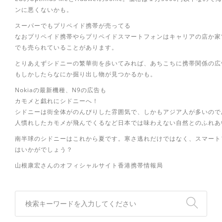
ンに悪くないかも。
スーパーでもプリペイド携帯が売ってる
なおプリペイド携帯やらプリペイドスマートフォンはキャリアの店か家
でも売られていることがあります。
とりあえずシドニーの繁華街を歩いてみれば、あちこちに携帯関係の広
もしかしたらなにか掘り出し物が見つかるかも。
Nokiaの最新機種、N9の広告も
カモメと戯れにシドニーへ！
シドニーは街全体がのんびりした雰囲気で、しかもアジア人が多いので
人慣れしたカモメが飛んでくるなど日本では味わえない自然とのふれあ
南半球のシドニーはこれから夏です。寒さ逃れだけではなく、スマート
はいかがでしょう？
山根康宏さんのオフィシャルサイト香港携帯情報局