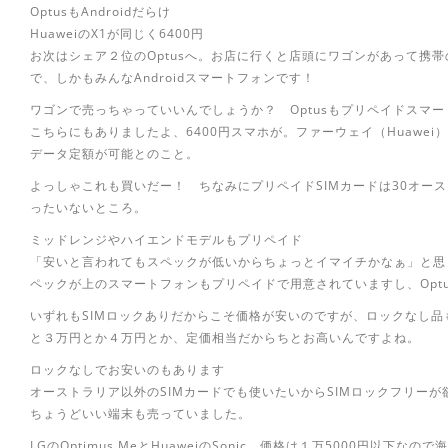
OptusもAndroidだらけ
HuaweiのX1が同じく6400円
お次はシェア２位のOptusへ。お店に行くと店頭にワゴンがあって携
で、しかもみんなAndroidスマートフォンです！
ワゴンで売っちゃっていいんでしょうか？ Optusもプリペイドスマ
こちらにもありましたよ、6400円スマホが。ファーウェイ（Huawei
データ定額が可能とのこと。
よっしゃこれも買いだー！ ちなみにプリペイドSIMカードは30オー
ったいないところ。
ミッドレンジやハイエンドモデルもプリペイド
「安いと言われてもスペックが低いからちょっとイマイチかなぁ」と思
ペックが上のスマートフォンもプリペイドで用意されていますし、Optusは
いずれもSIMロックありだからこそ価格が安いのですが、ロックなし
と３万円とか４万円とか、定価相当だからちとお高いんですよね。
ロックなしでお安いのもあります
オーストラリア以外のSIMカードでも使いたいからSIMロックフリー
ちょうどいい端末も売っていました。
LGのOptimus MeとHuaweiのSonic。価格は１万5000円以