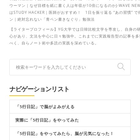
ウーマン｜なぜ目標を紙に書く人は年収が10倍になるのかJ-WAVE N
はSTUDY HACKER｜医師がおすすめ！ 1日を振り返る “あの習慣
ン｜絶対忘れない「青ペン書きなぐり」勉強法
【ライタープロフィール】YG大学では日韓比較文学を専攻し、自身の
心があり、文法を中心に日々勉強中。これまでに実践報告型の記事を多
べく、自らノート術や多読の実践を深めている。
ナビゲーションリスト
「5行日記」で脳がよみがえる
実際に「5行日記」をやってみた
「5行日記」をやってみたら、脳が元気になった！