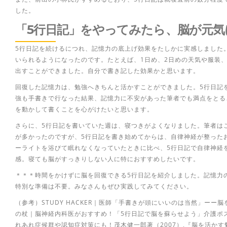
した。
「5行日記」をやってみたら、脳が元気
5行日記を続けるにつれ、記憶力の底上げ効果をたしかに実感しました
いられるようになったのです。たとえば、1日め、2日めの天気や服装
出すことができました。自分で書き記した効果かと思います。
回復した記憶力は、勉強へきちんと活かすことができました。5行日記
強も手書きで行なった結果、記憶力に不安があった筆者でも満点をとる
を動かして書くことを心がけたいと思います。
さらに、5行日記を書いていた週は、寝つきがよくなりました。筆者は
が多かったのですが、5行日記を書き始めてからは、自律神経が整った
ーライトを浴びて眠れなくなっていたときに比べ、5行日記で自律神経
感。寝ても脳がすっきりしない人に特におすすめしたいです。
＊＊＊時間をかけずに脳を回復できる5行日記を紹介しました。記憶力
特別な準備は不要。みなさんもぜひ実践してみてください。
（参考）STUDY HACKER｜医師「手書きが頭にいいのは当然」ーー脳
の杖｜脳神経内科医がおすすめ！「5行日記で脳を蘇らせよう」介護ポ
れあれ症候群や認知症対策にも！茂木健一郎著（2007）,『脳を活かす勉