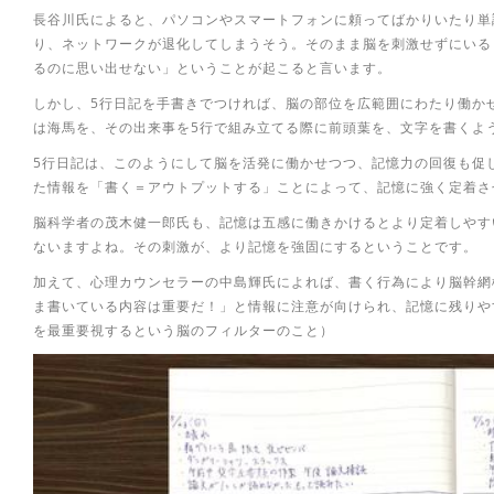
長谷川氏によると、パソコンやスマートフォンに頼ってばかりいたり単
り、ネットワークが退化してしまうそう。そのまま脳を刺激せずにいる
るのに思い出せない」ということが起こると言います。
しかし、5行日記を手書きでつければ、脳の部位を広範囲にわたり働か
は海馬を、その出来事を5行で組み立てる際に前頭葉を、文字を書くよ
5行日記は、このようにして脳を活発に働かせつつ、記憶力の回復も促
た情報を「書く＝アウトプットする」ことによって、記憶に強く定着さ
脳科学者の茂木健一郎氏も、記憶は五感に働きかけるとより定着しやす
ないますよね。その刺激が、より記憶を強固にするということです。
加えて、心理カウンセラーの中島輝氏によれば、書く行為により脳幹網
ま書いている内容は重要だ！」と情報に注意が向けられ、記憶に残りや
を最重要視するという脳のフィルターのこと）