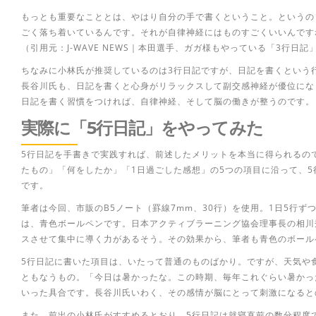
もっとも重要なこととは、やはり自分の手で書くということ。というの
ごく落ち着いているんです。それが自律神経にはものすごくいいんです
（引用元：J-WAVE NEWS｜本田選手、ガガ様もやっている「3行日記
ちなみに小林氏が推奨しているのは3行日記ですが、日記を書くという
長谷川氏も、日記を書くと心身がリラックスして副交感神経が優位にな
日記を書く習慣をつければ、自律神経、そして脳の働きが整うのです。
実際に「5行日記」をやってみた
5行日記を手書きで実践すれば、前述したメリットを本当に得られるの
たもの」「何をしたか」「1日過ごした感想」の5つの項目に沿って、5
です。
筆者は今回、市販のB5ノート（罫線7mm、30行）を使用。1日5行
は、青色ボールペンです。日本アクティブラーニング協会理事長の相川
スさせて集中に導く力があるそう。その効果から、筆者も青色のボール
5行日記に書いた項目は、いたって普通のものばかり。ですが、天気や
ともなうもの。「今日は暑かったな。この時期、毎年これぐらい暑かっ
いった具合です。長谷川氏いわく、その感情が脳にとって刺激になると
また、前出の小林氏がすすめるとおり、5行日記は就寝直前の数分程度