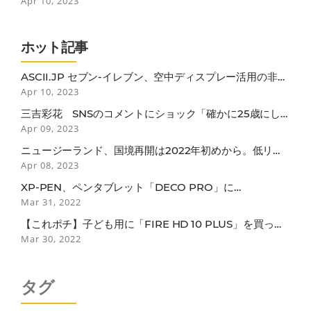
Apr 10, 2023
ホット記事
ASCII.JP セブン-イレブン、空中ディスプレー活用の非接
触セルフレジ
Apr 10, 2023
三吉彩花 SNSのコメントにショック「確かに25歳にし
ては垂れているかも…」
Apr 09, 2023
ニュージーランド、国境再開は2022年初めから。低リス
ク国のワクチン接種者は隔離免除
Apr 08, 2023
XP-PEN、ペンタブレット「DECO PRO」に
BLUETOOTH接続モデル
Mar 31, 2022
【これポチ】子ども用に「FIRE HD 10 PLUS」を買った
らなぜか子どもよりも自分がガッツリ使ってしまっている
Mar 30, 2022
話
タグ