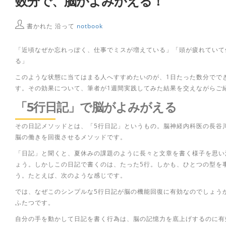
数分で、脳がよみがえる！
書かれた 沿って
notbook
「近頃なぜか忘れっぽく、仕事でミスが増えている」「頭が疲れていて
る」
このような状態に当てはまる人へすすめたいのが、1日たった数分でで
す。その効果について、筆者が1週間実践してみた結果を交えながらご
「5行日記」で脳がよみがえる
その日記メソッドとは、「5行日記」というもの。脳神経内科医の長谷
脳の働きを回復させるメソッドです。
「日記」と聞くと、夏休みの課題のように長々と文章を書く様子を思い
ょう。しかしこの日記で書くのは、たった5行。しかも、ひとつの型を
う。たとえば、次のような感じです。
では、なぜこのシンプルな5行日記が脳の機能回復に有効なのでしょう
ふたつです。
自分の手を動かして日記を書く行為は、脳の記憶力を底上げするのに有