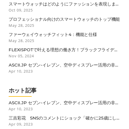
スマートウォッチはどのようにファッションを表現します
か？
Oct 09, 2025
プロフェッショナル向けのスマートウォッチのトップ機能
May 28, 2025
ファーウェイウォッチフィット4：機能と仕様
May 28, 2025
FLEXISPOTで叶える理想の働き方！ブラックフライデー
で見逃せない3つのポイント
Nov 05, 2024
ASCII.JP セブン-イレブン、空中ディスプレー活用の非接
触セルフレジ
Apr 10, 2023
ホット記事
ASCII.JP セブン-イレブン、空中ディスプレー活用の非接
触セルフレジ
Apr 10, 2023
三吉彩花 SNSのコメントにショック「確かに25歳にし
ては垂れているかも…」
Apr 09, 2023