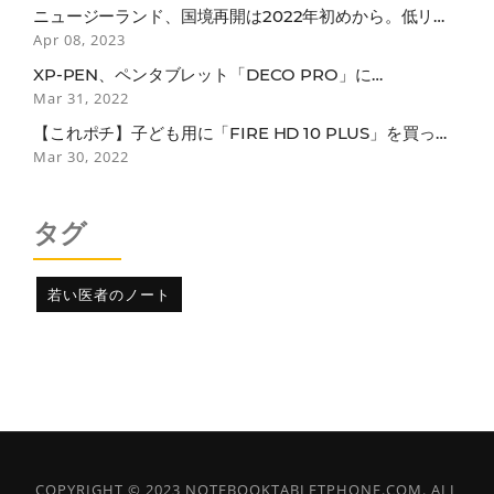
ニュージーランド、国境再開は2022年初めから。低リス
ク国のワクチン接種者は隔離免除
Apr 08, 2023
XP-PEN、ペンタブレット「DECO PRO」に
BLUETOOTH接続モデル
Mar 31, 2022
【これポチ】子ども用に「FIRE HD 10 PLUS」を買った
らなぜか子どもよりも自分がガッツリ使ってしまっている
Mar 30, 2022
話
タグ
若い医者のノート
COPYRIGHT © 2023 NOTEBOOKTABLETPHONE.COM. ALL