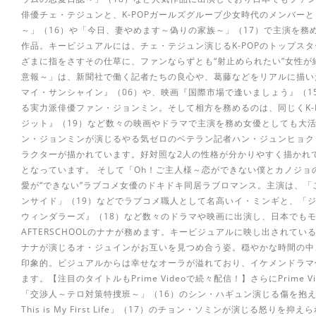
俳優チェ・テジュンと、K-POPガールズグループ少女時代のメンバー
～」（16）や「今日、妻やめます～偽りの家族～」（17）で主演を務
作品。キービジュアルには、チェ・テジュン演じるK-POPのトップス
ざまに指をさすその仕草に、ファンならずとも“射止められたい”女性が
意報～」は、新聞社で働く記者たちの良心や、葛藤などをリアルに描い
マイ・サンシャイン』（06）や、映画『国際市場で逢いましょう』（1
る実力派俳優ファン・ジョンミン。そして相方を務めるのは、同じくK-P
ジット』（19）など数々の映画やドラマで主演を務め女優としても大
ン・ジョンミンが演じるやる気ゼロのベテラン記者ハン・ジュンヒョク
ラクターが描かれています。好対照な2人の性格が分かりやすく描かれ
となっています。 そして「Oh！ご主人様～恋ができない僕とカノジョ
愛が“できない”ラブコメ女優のドキドキ同居ラブロマンス。主演は、「
ンサイド」（19）などでラブコメ職人として名高いイ・ミンギと、「ジ
ウィンダラーズ』（18）など数々のドラマや映画に出演し、日本でもモ
AFTERSCHOOLのナナが務めます。キービジュアルに映し出されて
ナナが演じるオ・ジュインがお互いを見つめ合う姿。穏やかな時間の中
印象的。ビジュアルからは幸せなオーラが溢れており、イケメンドラマ
ます。【注目のタイトルもPrime Videoで続々配信！】さらにPrim
「交渉人～テロ対策特捜班～」（16）のシン・ハギュン演じる傷を抱えた
This is My First Life」（17）のチョン・ソミンが演じる