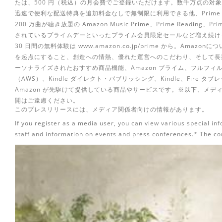
たは、500 円（税込）の月会費でご登録いただけます。数千万点の対
迅速で便利な配送特典を追加料金なしで無制限に利用できる他、Prime 
200 万曲が聴き放題の Amazon Music Prime、Prime Readi
されているプライムデーといったプライム会員限定セールなど増え続け
30 日間の無料体験は www.amazon.co.jp/prime から。Amaz
を起点にすること、創造への情熱、優れた運営へのこだわり、そして長期的
ーソナライズされたおすすめ商品機能、Amazon プライム、フルフィルメン
（AWS）、Kindle ダイレクト・パブリッシング、Kindle、Fire タブレット
Amazon が先駆けて提供している商品やサービスです。※以下、メデ
開はご遠慮ください。
このプレスリリースには、メディア関係者向けの情報があります。
If you register as a media user, you can view various special in
staff and information on events and press conferences.* The co