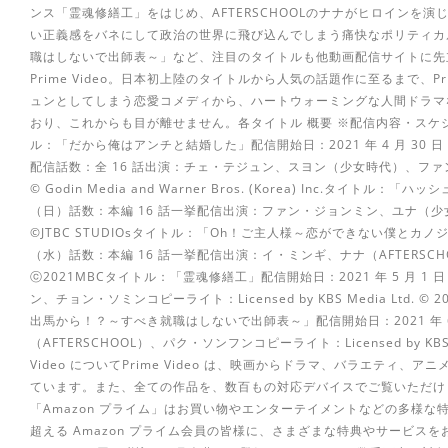
ンス「霊魂修繕工」をはじめ、AFTERSCHOOLのナナがヒロインを
い正義感をバネにして政治の世界に飛び込んでしまう痛快なポリティカ
職はしないで出師表～」など、注目のタイトルも他動画配信サイトに先
Prime Video。日本初上陸のタイトルから人気の話題作に至るまで、P
ュンとしてしまう恋愛コメディから、ハートウォーミングな人間ドラマ
おり、これからも目が離せません。各タイトル 概要 ※配信内容・ス
ル：「だから俺はアンチと結婚した」配信開始日：2021 年 4 月 30 日
配信話数：全 16 話出演：チェ・テジュン、スヨン（少女時代）、ファ
© Godin Media and Warner Bros. (Korea) Inc.タイトル
（日）話数：本編 16 話一挙配信出演：ファン・ジョンミン、ユナ（
©JTBC STUDIOsタイトル：「Oh！ご主人様～恋ができない僕とカノジョ
（水）話数：本編 16 話一挙配信出演：イ・ミンギ、ナナ（AFTERSCH
ⓒ2021MBCタイトル：「霊魂修繕工」配信開始日：2021 年 5 月 1
ン、チョン・ソミンコピーライト：Licensed by KBS Media Ltd. © 20
出馬から！？～すべき就職はしないで出師表～」配信開始日：2021 年 6
（AFTERSCHOOL）、パク・ソンフンコピーライト：Licensed by KBS Media L
Video についてPrime Video は、映画からドラマ、バラエテ
ています。また、全ての作品を、数百もの対応デバイスでご覧いただけま
「Amazon プライム」はお買い物やエンターテイメントなどの多様な
超える Amazon プライム会員の皆様に、さまざまな特典やサービスを