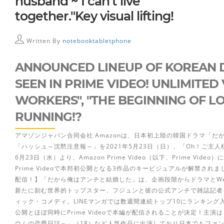
husband ~ I can't live
together."Key visual lifting!
Written By
notebooktabletphone
ANNOUNCED LINEUP OF KOREAN 
SEEN IN PRIME VIDEO! UNLIMITED
WORKERS", "THE BEGINNING OF L
RUNNING!?
アマゾンジャパン合同会社 Amazonは、日本初上陸の韓国ドラマ「だか
「ハッシュ～沈黙注意報～」を2021年5月23日（日）、「Oh！ご主
6月23日（水）より、Amazon Prime Video（以下、Prime V
Prime Videoで本邦初公開となる3作品のキービジュアルが解禁されまし
配信！】「だから俺はアンチと結婚した」は、企画段階からドラマとWe
新たに刻む世界的トップスター、フジュンと彼の公式アンチで雑誌記者
ィック・コメディ。LINEマンガでは数週間連続トップ10にランキン
公開とほぼ同時にPrime Videoで本編が配信されることが決定！主演
ウムの恋愛日誌～」（18）など人気作品に出演しており日本でもファ