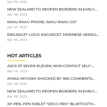
"IT'S TRUE THAT I MIGHT BE DROOPY FOR A 25-
Apr 09, 2023
YEAR-OLD..."
NEW ZEALAND TO REOPEN BORDERS IN EARLY
2022. QUARANTINE EXEMPTION FOR VACCINEES
Apr 08, 2023
IN LOW-RISK COUNTRIES
RAKU-RAKU PHONE, RAKU-RAKU OS?
Apr 07, 2023
ENGADGET LOGO ENGADGET JAPANESE VERSION
IMPROVED TO N64 GAME OF NINTENDO SWITCH
Apr 06, 2023
ONLINE. IMPROVED GRAPHIC REPRODUCIBILITY
AND REDUCED INPUT DELAY
HOT ARTICLES
ASCII.JP SEVEN-ELEVEN, NON-CONTACT SELF-
CHECKOUT USING AERIAL DISPLAY
Apr 10, 2023
AYAKA MIYOSHI SHOCKED BY SNS COMMENTS
"IT'S TRUE THAT I MIGHT BE DROOPY FOR A 25-
Apr 09, 2023
YEAR-OLD..."
NEW ZEALAND TO REOPEN BORDERS IN EARLY
2022. QUARANTINE EXEMPTION FOR VACCINEES
Apr 08, 2023
IN LOW-RISK COUNTRIES
XP-PEN, PEN TABLET "DECO PRO" BLUETOOTH