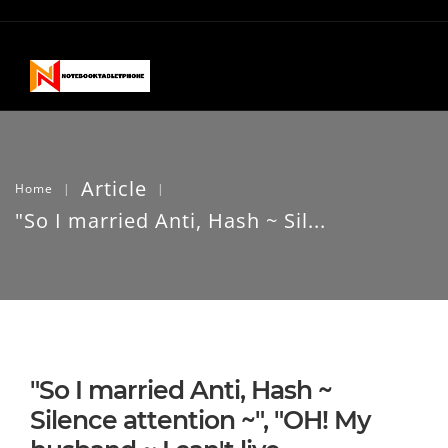
Article
Home
|
|
"So I married Anti, Hash ~ Sil...
"So I married Anti, Hash ~
Silence attention ~", "OH! My